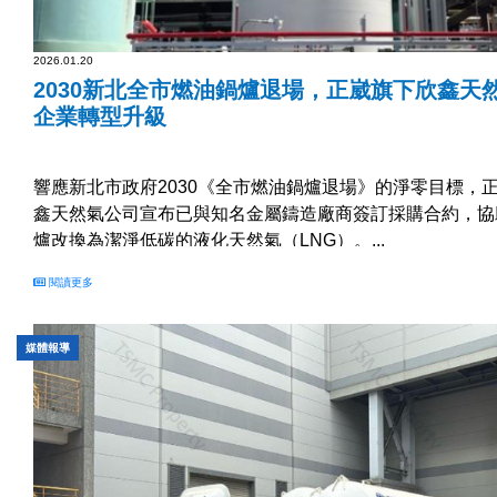
2026.01.20
2030新北全市燃油鍋爐退場，正崴旗下欣鑫天然
企業轉型升級
響應新北市政府2030《全市燃油鍋爐退場》的淨零目標，
鑫天然氣公司宣布已與知名金屬鑄造廠商簽訂採購合約，協
爐改換為潔淨低碳的液化天然氣（LNG）。...
閱讀更多
媒體報導