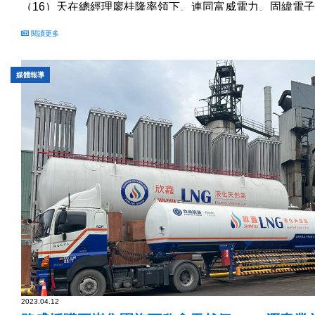
（16）天在總經理廖桂隆率領下、連同富威電力、固緯電
與，前往認養的東北角海岸線淨灘，廣邀各界共襄盛舉「捲
閱讀更多
為地球海洋「淨」一份心力」。...
媒體報導
2023.04.12