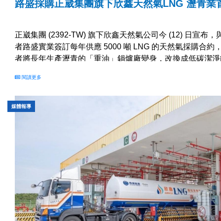
路盛採購正崴集團旗下欣鑫天然氣LNG 瀝青業
正崴集團 (2392-TW) 旗下欣鑫天然氣公司今 (12) 日宣布
者路盛實業簽訂每年供應 5000 噸 LNG 的天然氣採購合
者將長年生產瀝青的「重油」鍋爐廠變身，改換成低碳潔淨
LNG，翻轉瀝青業能源新高度，預料將帶動更多瀝青業者
閱讀更多
工廠轉型。 欣鑫天然氣董事長廖桂隆指出，我國能源轉型
氣、展綠、非核」的潔淨能源發展為原則，兼顧電力穩定和..
媒體報導