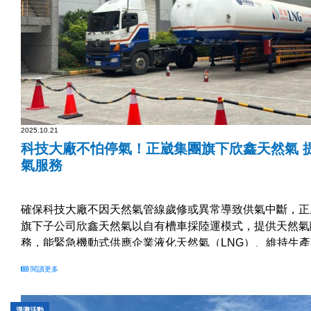
2025.10.21
科技大廠不怕停氣！正崴集團旗下欣鑫天然氣 
氣服務
確保科技大廠不因天然氣管線歲修或異常導致供氣中斷，正崴集
旗下子公司欣鑫天然氣以自有槽車採陸運模式，提供天然氣
務，能緊急機動式供應企業液化天然氣（LNG）、維持生
業臨時供氣的最佳夥伴，也為後續大型客戶緊急臨供及專案
閱讀更多
基礎。...
淨灘活動